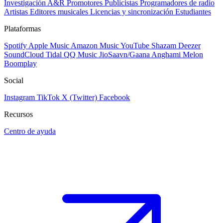
Investigación A&R
Promotores
Publicistas
Programadores de radio
Artistas
Editores musicales
Licencias y sincronización
Estudiantes
Plataformas
Spotify
Apple Music
Amazon Music
YouTube
Shazam
Deezer
SoundCloud
Tidal
QQ Music
JioSaavn/Gaana
Anghami
Melon
Boomplay
Social
Instagram
TikTok
X (Twitter)
Facebook
Recursos
Centro de ayuda