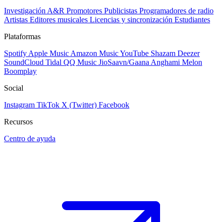
Investigación A&R
Promotores
Publicistas
Programadores de radio
Artistas
Editores musicales
Licencias y sincronización
Estudiantes
Plataformas
Spotify
Apple Music
Amazon Music
YouTube
Shazam
Deezer
SoundCloud
Tidal
QQ Music
JioSaavn/Gaana
Anghami
Melon
Boomplay
Social
Instagram
TikTok
X (Twitter)
Facebook
Recursos
Centro de ayuda