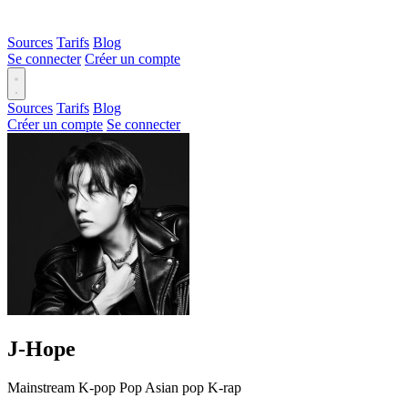
Sources
Tarifs
Blog
Se connecter
Créer un compte
Sources
Tarifs
Blog
Créer un compte
Se connecter
J-Hope
Mainstream
K-pop
Pop
Asian pop
K-rap