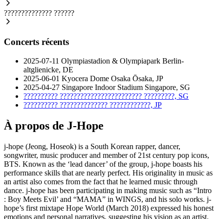
??????????????
??????
Concerts récents
2025-07-11
Olympiastadion & Olympiapark
Berlin-
altglienicke, DE
2025-06-01
Kyocera Dome Osaka
Ōsaka, JP
2025-04-27
Singapore Indoor Stadium
Singapore, SG
??????????
????????????????????????
?????????, SG
??????????
??????????????
????????????, JP
À propos de J-Hope
j-hope (Jeong, Hoseok) is a South Korean rapper, dancer,
songwriter, music producer and member of 21st century pop icons,
BTS. Known as the ‘lead dancer’ of the group, j-hope boasts his
performance skills that are nearly perfect. His originality in music as
an artist also comes from the fact that he learned music through
dance. j-hope has been participating in making music such as “Intro
: Boy Meets Evil’ and “MAMA” in WINGS, and his solo works. j-
hope’s first mixtape Hope World (March 2018) expressed his honest
emotions and personal narratives, suggesting his vision as an artist.