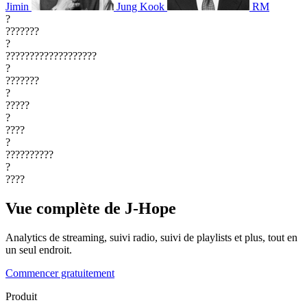
Jimin
Jung Kook
RM
?
???????
?
???????????????????
?
???????
?
?????
?
????
?
??????????
?
????
Vue complète de J-Hope
Analytics de streaming, suivi radio, suivi de playlists et plus, tout en
un seul endroit.
Commencer gratuitement
Produit