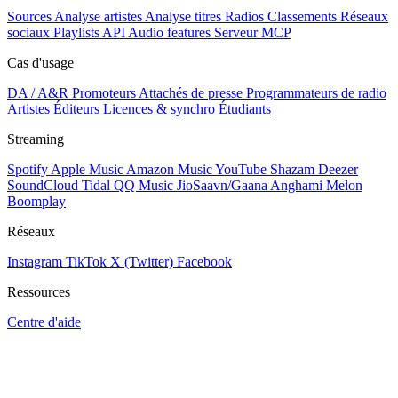
Sources
Analyse artistes
Analyse titres
Radios
Classements
Réseaux
sociaux
Playlists
API
Audio features
Serveur MCP
Cas d'usage
DA / A&R
Promoteurs
Attachés de presse
Programmateurs de radio
Artistes
Éditeurs
Licences & synchro
Étudiants
Streaming
Spotify
Apple Music
Amazon Music
YouTube
Shazam
Deezer
SoundCloud
Tidal
QQ Music
JioSaavn/Gaana
Anghami
Melon
Boomplay
Réseaux
Instagram
TikTok
X (Twitter)
Facebook
Ressources
Centre d'aide