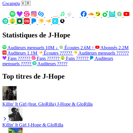
Gwangju
🇰🇷
Statistiques de J-Hope
Auditeurs mensuels
10M
↓
Écoutes
2.6M
↑
Abonnés
2.2M
Auditeurs
1.1M
Écoutes
??????
Auditeurs mensuels
??????
Fans
??????
Fans
??????
Fans
??????
Auditeurs
mensuels
?????
Auditeurs
?????
Top titres de J-Hope
Killin' It Girl (feat. GloRilla)
J-Hope & GloRilla
Killin' It Girl
J-Hope & GloRilla