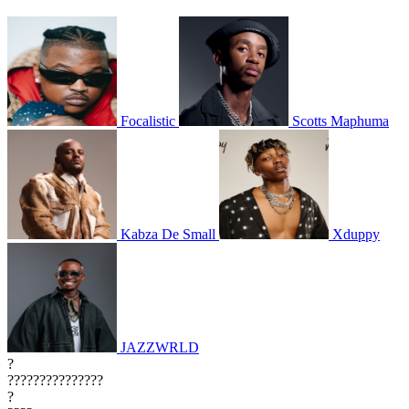
Focalistic
Scotts Maphuma
Kabza De Small
Xduppy
JAZZWRLD
?
???????????????
?