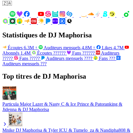
🇿🇦
Statistiques de DJ Maphorisa
Écoutes
6.3M
↑
Auditeurs mensuels
4.8M
↑
Likes
4.7M
Abonnés
1.4M
Écoutes
??????
Fans
??????
Auditeurs
?????
Fans
?????
Auditeurs mensuels
????
Fans
???
Auditeurs mensuels
???
Top titres de DJ Maphorisa
Particula
Major Lazer & Nasty C & Ice Prince & Patoranking &
Jidenna & DJ Maphorisa
Mnike
DJ Maphorisa & Tyler ICU & Tumelo_za & Nandipha808 &