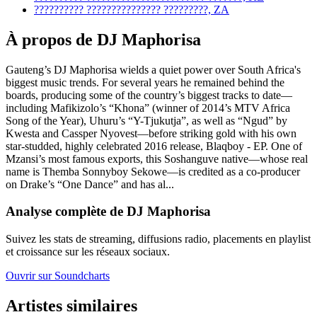
??????????
???????????????
?????????, ZA
À propos de DJ Maphorisa
Gauteng’s DJ Maphorisa wields a quiet power over South Africa's
biggest music trends. For several years he remained behind the
boards, producing some of the country’s biggest tracks to date—
including Mafikizolo’s “Khona” (winner of 2014’s MTV Africa
Song of the Year), Uhuru’s “Y-Tjukutja”, as well as “Ngud” by
Kwesta and Cassper Nyovest—before striking gold with his own
star-studded, highly celebrated 2016 release, Blaqboy - EP. One of
Mzansi’s most famous exports, this Soshanguve native—whose real
name is Themba Sonnyboy Sekowe—is credited as a co-producer
on Drake’s “One Dance” and has al...
Analyse complète de DJ Maphorisa
Suivez les stats de streaming, diffusions radio, placements en playlist
et croissance sur les réseaux sociaux.
Ouvrir sur Soundcharts
Artistes similaires