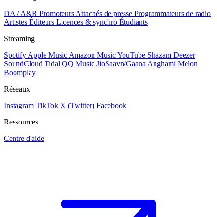
DA / A&R
Promoteurs
Attachés de presse
Programmateurs de radio
Artistes
Éditeurs
Licences & synchro
Étudiants
Streaming
Spotify
Apple Music
Amazon Music
YouTube
Shazam
Deezer
SoundCloud
Tidal
QQ Music
JioSaavn/Gaana
Anghami
Melon
Boomplay
Réseaux
Instagram
TikTok
X (Twitter)
Facebook
Ressources
Centre d'aide