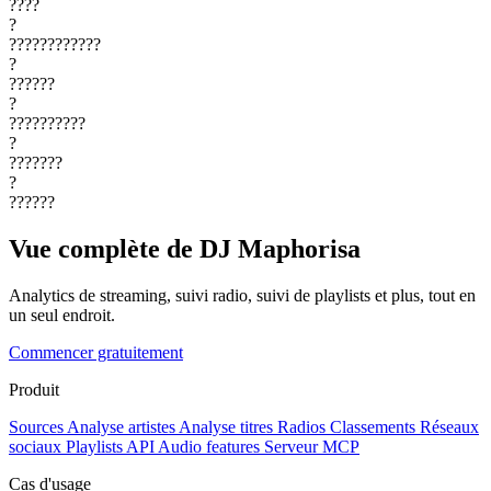
????
?
????????????
?
??????
?
??????????
?
???????
?
??????
Vue complète de DJ Maphorisa
Analytics de streaming, suivi radio, suivi de playlists et plus, tout en
un seul endroit.
Commencer gratuitement
Produit
Sources
Analyse artistes
Analyse titres
Radios
Classements
Réseaux
sociaux
Playlists
API
Audio features
Serveur MCP
Cas d'usage