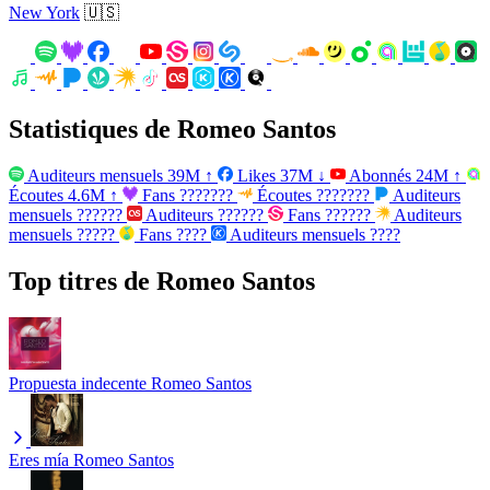
New York
🇺🇸
Statistiques de Romeo Santos
Auditeurs mensuels
39M
↑
Likes
37M
↓
Abonnés
24M
↑
Écoutes
4.6M
↑
Fans
???????
Écoutes
???????
Auditeurs
mensuels
??????
Auditeurs
??????
Fans
??????
Auditeurs
mensuels
?????
Fans
????
Auditeurs mensuels
????
Top titres de Romeo Santos
Propuesta indecente
Romeo Santos
Eres mía
Romeo Santos