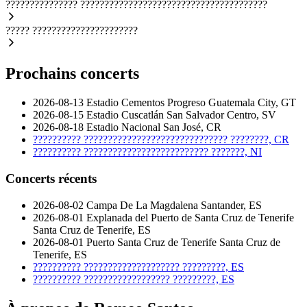
???????????????
???????????????????????????????????????
?????
??????????????????????
Prochains concerts
2026-08-13
Estadio Cementos Progreso
Guatemala City, GT
2026-08-15
Estadio Cuscatlán
San Salvador Centro, SV
2026-08-18
Estadio Nacional
San José, CR
??????????
??????????????????????????????
????????, CR
??????????
??????????????????????????
???????, NI
Concerts récents
2026-08-02
Campa De La Magdalena
Santander, ES
2026-08-01
Explanada del Puerto de Santa Cruz de Tenerife
Santa Cruz de Tenerife, ES
2026-08-01
Puerto Santa Cruz de Tenerife
Santa Cruz de
Tenerife, ES
??????????
????????????????????
?????????, ES
??????????
??????????????????
?????????, ES