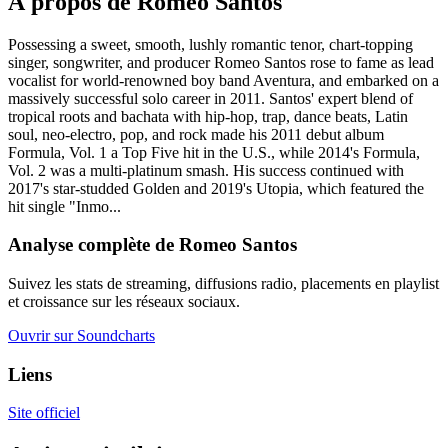
À propos de Romeo Santos
Possessing a sweet, smooth, lushly romantic tenor, chart-topping
singer, songwriter, and producer Romeo Santos rose to fame as lead
vocalist for world-renowned boy band Aventura, and embarked on a
massively successful solo career in 2011. Santos' expert blend of
tropical roots and bachata with hip-hop, trap, dance beats, Latin
soul, neo-electro, pop, and rock made his 2011 debut album
Formula, Vol. 1 a Top Five hit in the U.S., while 2014's Formula,
Vol. 2 was a multi-platinum smash. His success continued with
2017's star-studded Golden and 2019's Utopia, which featured the
hit single "Inmo...
Analyse complète de Romeo Santos
Suivez les stats de streaming, diffusions radio, placements en playlist
et croissance sur les réseaux sociaux.
Ouvrir sur Soundcharts
Liens
Site officiel