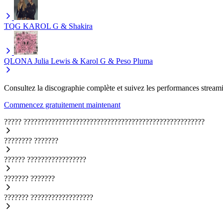
TQG
KAROL G & Shakira
QLONA
Julia Lewis & Karol G & Peso Pluma
Consultez la discographie complète et suivez les performances streami
Commencez gratuitement maintenant
?????
????????????????????????????????????????????????????
????????
???????
??????
?????????????????
???????
???????
???????
??????????????????