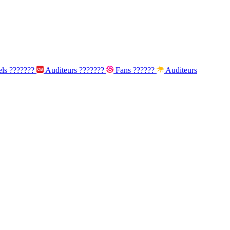
els
???????
Auditeurs
???????
Fans
??????
Auditeurs