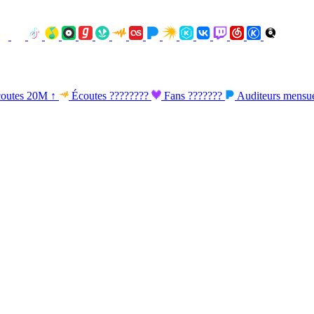
outes
20M
↑
Écoutes
????????
Fans
???????
Auditeurs mensu