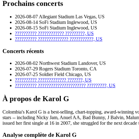
Prochains concerts
2026-08-07
Allegiant Stadium
Las Vegas, US
2026-08-14
SoFi Stadium
Inglewood, US
2026-08-15
SoFi Stadium
Inglewood, US
??????????
????????????
?????????, US
??????????
??????????????
???????????, US
Concerts récents
2026-08-02
Northwest Stadium
Landover, US
2026-07-29
Rogers Stadium
Toronto, CA
2026-07-25
Soldier Field
Chicago, US
??????????
?????????????
???????, US
??????????
??????????????????????
?????????, US
À propos de Karol G
Colombia's Karol G is a best-selling, chart-topping, award-winning v
stars -- including Nicky Jam, Anuel AA, Bad Bunny, J Balvin, Maluma
issued her first single at 16 in 2007, she struggled for the next decade
Analyse complète de Karol G