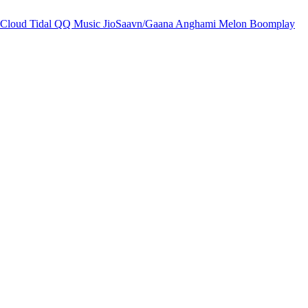
Cloud
Tidal
QQ Music
JioSaavn/Gaana
Anghami
Melon
Boomplay