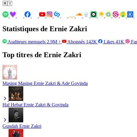
🇲🇾
Statistiques de Ernie Zakri
Auditeurs mensuels
2.9M
↑
Abonnés
142K
Likes
41K
Fa
Top titres de Ernie Zakri
Masing Masing
Ernie Zakri & Ade Govinda
Hal Hebat
Ernie Zakri & Govinda
Gundah
Ernie Zakri