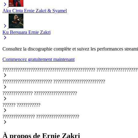
Aku Cinta
Ernie Zakri & Syamel
Ku Bersuara
Ernie Zakri
Consultez la discographie complète et suivez les performances streami
Commencez gratuitement maintenant
???????????????????????????????????????????
???????????????????
???????????????????????
????????????????????????
??????????????
????????????????????
??????
???????????
???????????????
????????????????????
À propos de Ernie Zakri