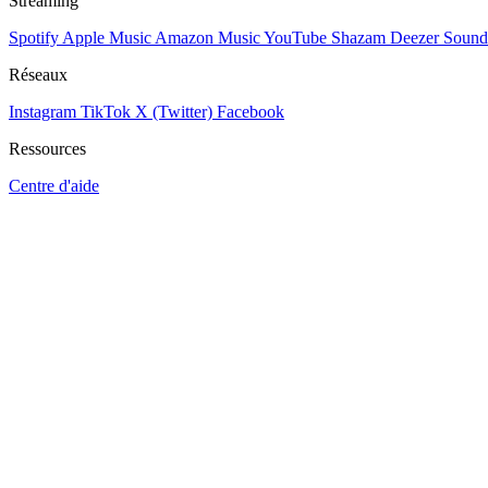
Streaming
Spotify
Apple Music
Amazon Music
YouTube
Shazam
Deezer
Sound
Réseaux
Instagram
TikTok
X (Twitter)
Facebook
Ressources
Centre d'aide