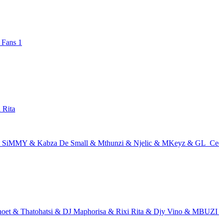
Fans
1
 Rita
SiMMY & Kabza De Small & Mthunzi & Njelic & MKeyz & GL_Ceej
t & Thatohatsi & DJ Maphorisa & Rixi Rita & Djy Vino & MBUZI