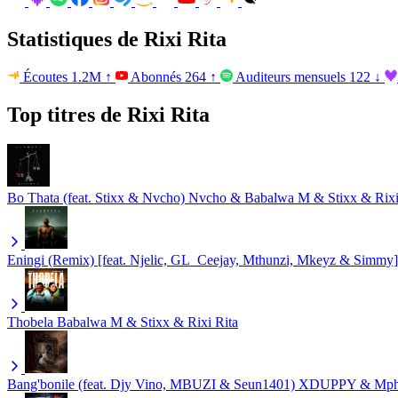
Statistiques de Rixi Rita
Écoutes
1.2M
↑
Abonnés
264
↑
Auditeurs mensuels
122
↓
Top titres de Rixi Rita
Bo Thata (feat. Stixx & Nvcho)
Nvcho & Babalwa M & Stixx & Rixi
Eningi (Remix) [feat. Njelic, GL_Ceejay, Mthunzi, Mkeyz & Simmy]
Thobela
Babalwa M & Stixx & Rixi Rita
Bang'bonile (feat. Djy Vino, MBUZI & Seun1401)
XDUPPY & Mphoe