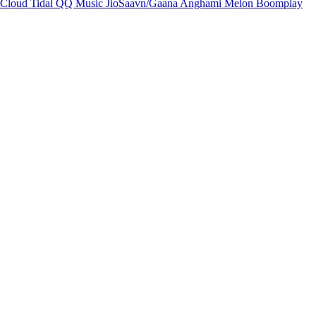
Cloud
Tidal
QQ Music
JioSaavn/Gaana
Anghami
Melon
Boomplay