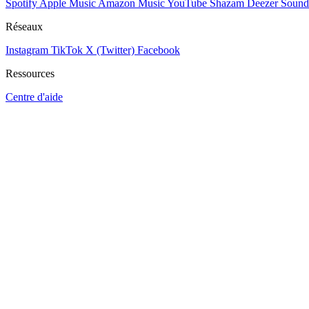
Spotify
Apple Music
Amazon Music
YouTube
Shazam
Deezer
Sound
Réseaux
Instagram
TikTok
X (Twitter)
Facebook
Ressources
Centre d'aide