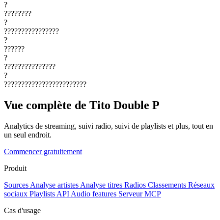
?
????????
?
????????????????
?
??????
?
???????????????
?
????????????????????????
Vue complète de Tito Double P
Analytics de streaming, suivi radio, suivi de playlists et plus, tout en
un seul endroit.
Commencer gratuitement
Produit
Sources
Analyse artistes
Analyse titres
Radios
Classements
Réseaux
sociaux
Playlists
API
Audio features
Serveur MCP
Cas d'usage