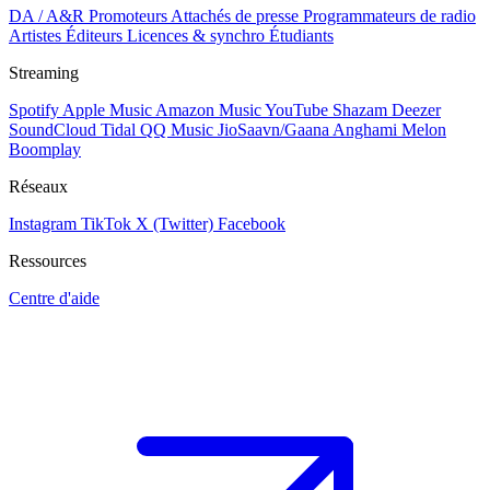
DA / A&R
Promoteurs
Attachés de presse
Programmateurs de radio
Artistes
Éditeurs
Licences & synchro
Étudiants
Streaming
Spotify
Apple Music
Amazon Music
YouTube
Shazam
Deezer
SoundCloud
Tidal
QQ Music
JioSaavn/Gaana
Anghami
Melon
Boomplay
Réseaux
Instagram
TikTok
X (Twitter)
Facebook
Ressources
Centre d'aide