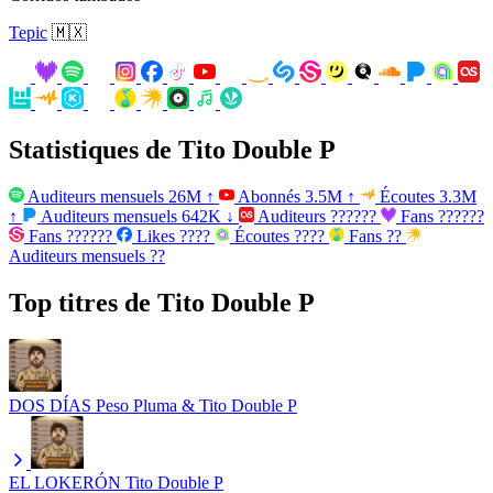
Tepic
🇲🇽
Statistiques de Tito Double P
Auditeurs mensuels
26M
↑
Abonnés
3.5M
↑
Écoutes
3.3M
↑
Auditeurs mensuels
642K
↓
Auditeurs
??????
Fans
??????
Fans
??????
Likes
????
Écoutes
????
Fans
??
Auditeurs mensuels
??
Top titres de Tito Double P
DOS DÍAS
Peso Pluma & Tito Double P
EL LOKERÓN
Tito Double P