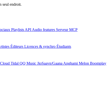
n seul endroit.
ociaux
Playlists
API
Audio features
Serveur MCP
rtistes
Éditeurs
Licences & synchro
Étudiants
Cloud
Tidal
QQ Music
JioSaavn/Gaana
Anghami
Melon
Boomplay