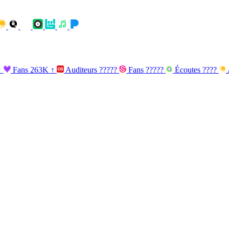
↑
Fans
263K
↑
Auditeurs
?????
Fans
?????
Écoutes
????