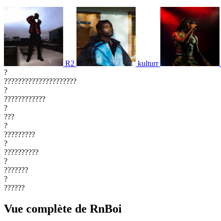
R2
kulturr
?
?????????????????????
?
????????????
?
???
?
?????????
?
??????????
?
???????
?
??????
Vue complète de RnBoi