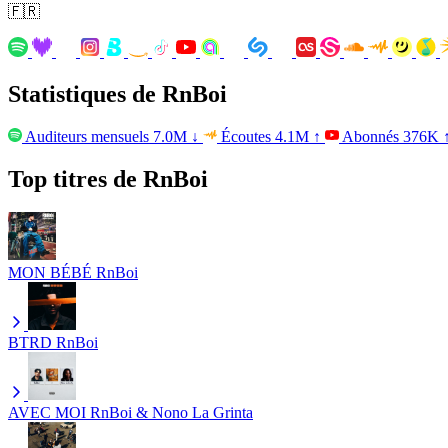
🇫🇷
Statistiques de RnBoi
Auditeurs mensuels
7.0M
↓
Écoutes
4.1M
↑
Abonnés
376K
Top titres de RnBoi
MON BÉBÉ
RnBoi
BTRD
RnBoi
AVEC MOI
RnBoi & Nono La Grinta