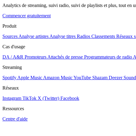
Analytics de streaming, suivi radio, suivi de playlists et plus, tout en u
Commencer gratuitement
Produit
Sources
Analyse artistes
Analyse titres
Radios
Classements
Réseaux s
Cas d'usage
DA / A&R
Promoteurs
Attachés de presse
Programmateurs de radio
A
Streaming
Spotify
Apple Music
Amazon Music
YouTube
Shazam
Deezer
Sound
Réseaux
Instagram
TikTok
X (Twitter)
Facebook
Ressources
Centre d'aide