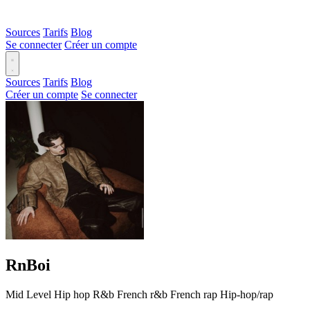
Sources
Tarifs
Blog
Se connecter
Créer un compte
Sources
Tarifs
Blog
Créer un compte
Se connecter
RnBoi
Mid Level
Hip hop
R&b
French r&b
French rap
Hip-hop/rap