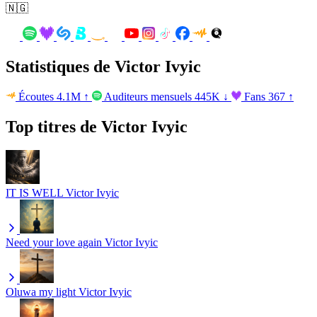
🇳🇬
Statistiques de Victor Ivyic
Écoutes
4.1M
↑
Auditeurs mensuels
445K
↓
Fans
367
↑
Top titres de Victor Ivyic
IT IS WELL
Victor Ivyic
Need your love again
Victor Ivyic
Oluwa my light
Victor Ivyic