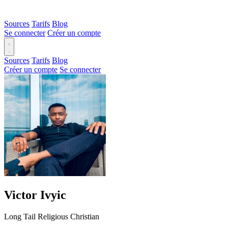
Sources
Tarifs
Blog
Se connecter
Créer un compte
Sources
Tarifs
Blog
Créer un compte
Se connecter
Victor Ivyic
Long Tail
Religious
Christian