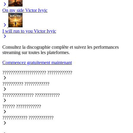
On my side
Victor Ivyic
I will run to you
Victor Ivyic
Consultez la discographie complète et suivez les performances
streaming sur toutes les plateformes.
Commencez gratuitement maintenant
?????????????????????
????????????
??????????
????????????
???????????????
????????????
??????
????????????
????????????
????????????