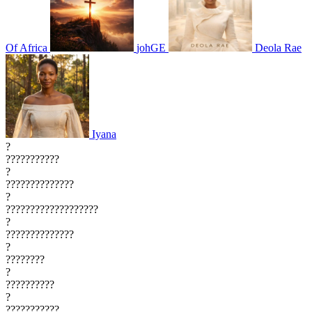
Of Africa
johGE
Deola Rae
Iyana
?
???????????
?
??????????????
?
???????????????????
?
??????????????
?
????????
?
??????????
?
???????????