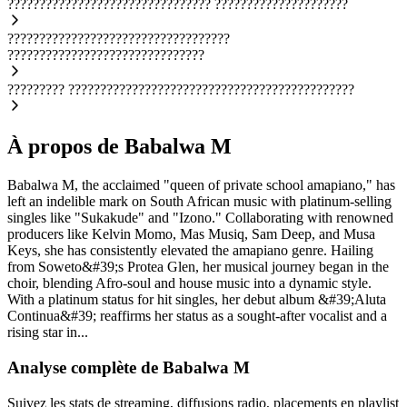
????????????????????????????????
?????????????????????
???????????????????????????????????
???????????????????????????????
?????????
?????????????????????????????????????????????
À propos de Babalwa M
Babalwa M, the acclaimed "queen of private school amapiano," has
left an indelible mark on South African music with platinum-selling
singles like "Sukakude" and "Izono." Collaborating with renowned
producers like Kelvin Momo, Mas Musiq, Sam Deep, and Musa
Keys, she has consistently elevated the amapiano genre. Hailing
from Soweto&#39;s Protea Glen, her musical journey began in the
choir, blending Afro-soul and house music into a dynamic style.
With a platinum status for hit singles, her debut album &#39;Aluta
Continua&#39; reaffirms her status as a sought-after vocalist and a
rising star in...
Analyse complète de Babalwa M
Suivez les stats de streaming, diffusions radio, placements en playlist