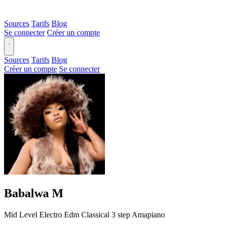
Sources
Tarifs
Blog
Se connecter
Créer un compte
Sources
Tarifs
Blog
Créer un compte
Se connecter
Babalwa M
Mid Level
Electro
Edm
Classical
3 step
Amapiano