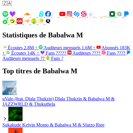
🇿🇦
Statistiques de Babalwa M
Écoutes
2.8M
↑
Auditeurs mensuels
1.6M
↑
Abonnés
183K
↑
Écoutes
14K
↑
Fans
?????
Auditeurs
????
Fans
????
Auditeurs mensuels
??
Fans
?
Top titres de Babalwa M
uValo (feat. Dlala Thukzin)
Dlala Thukzin & Babalwa M &
JAZZWRLD & Thukuthela
Sukakude
Kelvin Momo & Babalwa M & Sfarzo Rtee