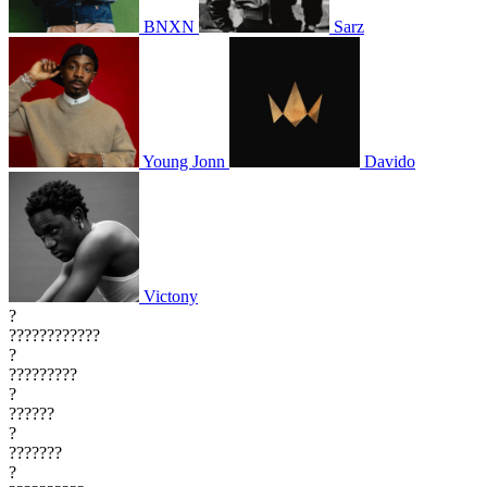
BNXN
Sarz
Young Jonn
Davido
Victony
?
????????????
?
?????????
?
??????
?
???????
?