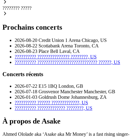
????????
?????
Prochains concerts
2026-08-20
Credit Union 1 Arena
Chicago, US
2026-08-22
Scotiabank Arena
Toronto, CA
2026-08-23
Place Bell
Laval, CA
??????????
???????????????
????????, US
??????????
????????????????????????????
??????, US
Concerts récents
2026-07-22
E15 1BQ
London, GB
2026-07-18
Grosvenor Manchester
Manchester, GB
2026-01-03
Goldrush Dome
Johannesburg, ZA
??????????
??????
?????????????, US
??????????
?????????????
????????, US
À propos de Asake
Ahmed Ololade aka ‘Asake aka Mr Money’ is a fast rising singer-