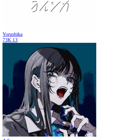
Yorushika
73K
13