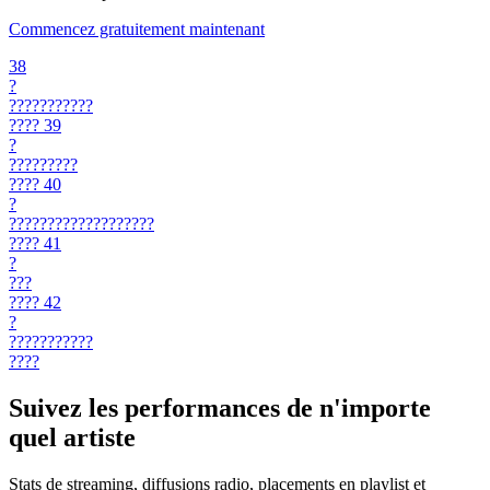
Commencez gratuitement maintenant
38
?
???????????
????
39
?
?????????
????
40
?
???????????????????
????
41
?
???
????
42
?
???????????
????
Suivez les performances de n'importe
quel artiste
Stats de streaming, diffusions radio, placements en playlist et