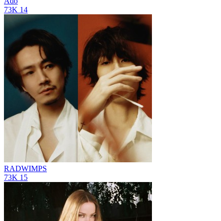
Ado
73K
14
RADWIMPS
73K
15