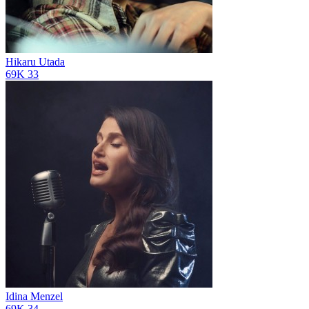
Hikaru Utada
69K
33
Idina Menzel
69K
34