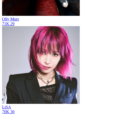
Olly Murs
71K
29
LiSA
70K
30