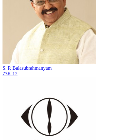
S. P. Balasubrahmanyam
73K
12