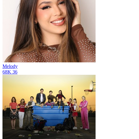
Melody
68K
36