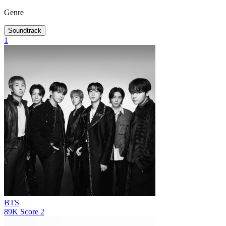
Genre
Soundtrack
1
BTS
89K
Score
2