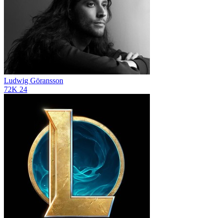
Ludwig Göransson
72K
24