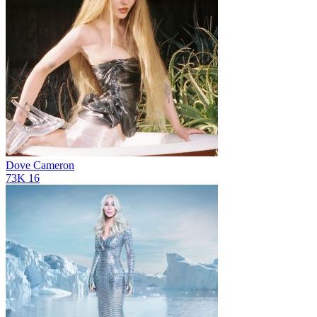
Dove Cameron
73K
16