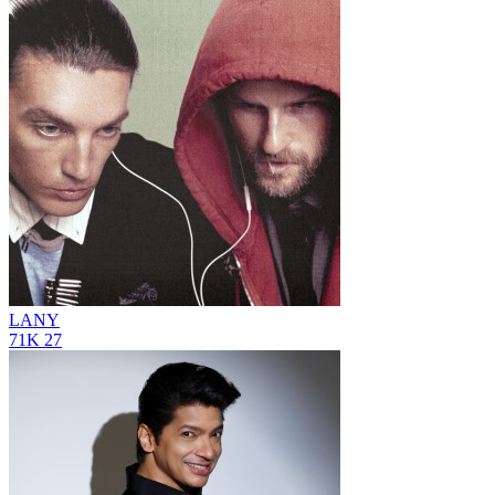
LANY
71K
27