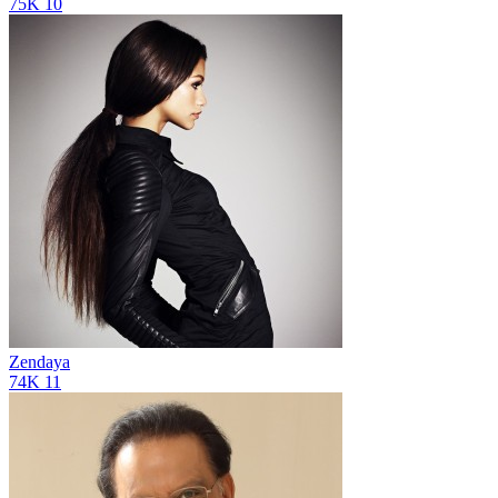
75K
10
Zendaya
74K
11