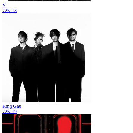
V
72K
18
King Gnu
72K
19