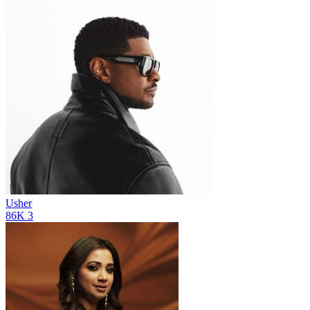
Usher
86K
3