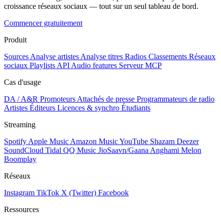
croissance réseaux sociaux — tout sur un seul tableau de bord.
Commencer gratuitement
Produit
Sources
Analyse artistes
Analyse titres
Radios
Classements
Réseaux
sociaux
Playlists
API
Audio features
Serveur MCP
Cas d'usage
DA / A&R
Promoteurs
Attachés de presse
Programmateurs de radio
Artistes
Éditeurs
Licences & synchro
Étudiants
Streaming
Spotify
Apple Music
Amazon Music
YouTube
Shazam
Deezer
SoundCloud
Tidal
QQ Music
JioSaavn/Gaana
Anghami
Melon
Boomplay
Réseaux
Instagram
TikTok
X (Twitter)
Facebook
Ressources