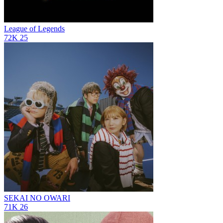
League of Legends
72K
25
SEKAI NO OWARI
71K
26