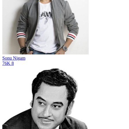
Sonu Nigam
76K
8