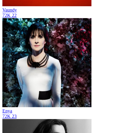
Vaundy
72K
22
Enya
72K
23