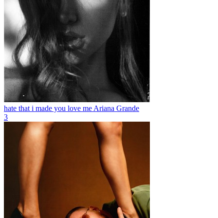
hate that i made you love me
Ariana Grande
3