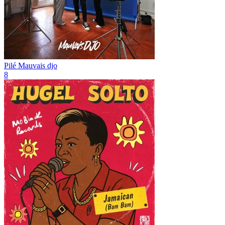
Pilé
Mauvais djo
8