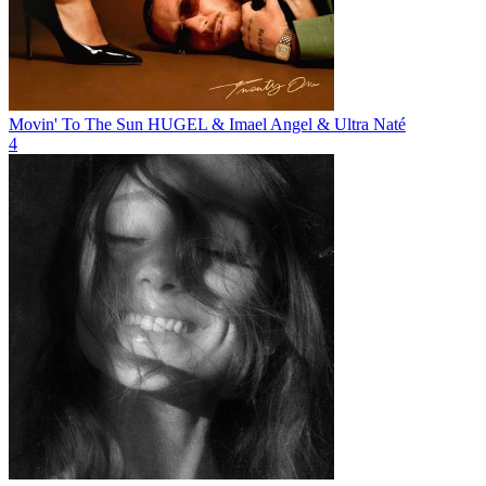
Movin' To The Sun
HUGEL & Imael Angel & Ultra Naté
4