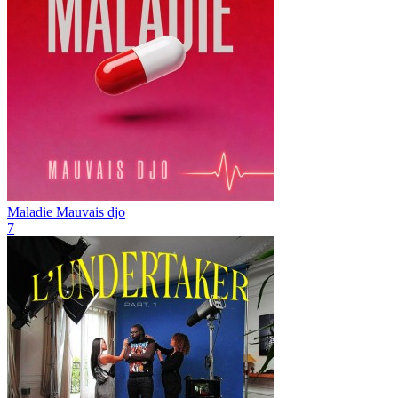
Maladie
Mauvais djo
7