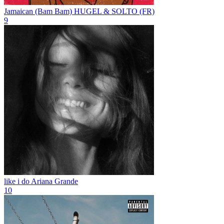
Jamaican (Bam Bam)
HUGEL & SOLTO (FR)
9
like i do
Ariana Grande
10