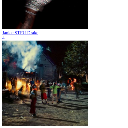
Janice STFU
Drake
4