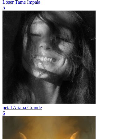
Loser
Tame Impala
5
petal
Ariana Grande
6