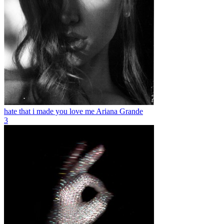
hate that i made you love me
Ariana Grande
3