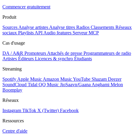
Commencer gratuitement
Produit
Sources
Analyse artistes
Analyse titres
Radios
Classements
Réseaux
sociaux
Playlists
API
Audio features
Serveur MCP
Cas d'usage
DA / A&R
Promoteurs
Attachés de presse
Programmateurs de radio
Artistes
Éditeurs
Licences & synchro
Étudiants
Streaming
Spotify
Apple Music
Amazon Music
YouTube
Shazam
Deezer
SoundCloud
Tidal
QQ Music
JioSaavn/Gaana
Anghami
Melon
Boomplay
Réseaux
Instagram
TikTok
X (Twitter)
Facebook
Ressources
Centre d'aide