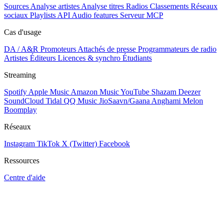
Sources
Analyse artistes
Analyse titres
Radios
Classements
Réseaux
sociaux
Playlists
API
Audio features
Serveur MCP
Cas d'usage
DA / A&R
Promoteurs
Attachés de presse
Programmateurs de radio
Artistes
Éditeurs
Licences & synchro
Étudiants
Streaming
Spotify
Apple Music
Amazon Music
YouTube
Shazam
Deezer
SoundCloud
Tidal
QQ Music
JioSaavn/Gaana
Anghami
Melon
Boomplay
Réseaux
Instagram
TikTok
X (Twitter)
Facebook
Ressources
Centre d'aide