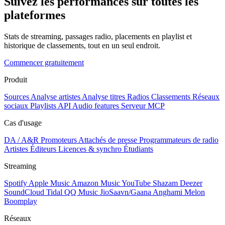
Suivez les performances sur toutes les
plateformes
Stats de streaming, passages radio, placements en playlist et
historique de classements, tout en un seul endroit.
Commencer gratuitement
Produit
Sources
Analyse artistes
Analyse titres
Radios
Classements
Réseaux
sociaux
Playlists
API
Audio features
Serveur MCP
Cas d'usage
DA / A&R
Promoteurs
Attachés de presse
Programmateurs de radio
Artistes
Éditeurs
Licences & synchro
Étudiants
Streaming
Spotify
Apple Music
Amazon Music
YouTube
Shazam
Deezer
SoundCloud
Tidal
QQ Music
JioSaavn/Gaana
Anghami
Melon
Boomplay
Réseaux