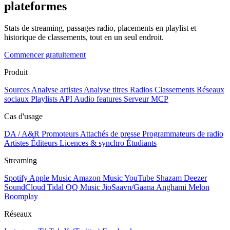
plateformes
Stats de streaming, passages radio, placements en playlist et
historique de classements, tout en un seul endroit.
Commencer gratuitement
Produit
Sources
Analyse artistes
Analyse titres
Radios
Classements
Réseaux
sociaux
Playlists
API
Audio features
Serveur MCP
Cas d'usage
DA / A&R
Promoteurs
Attachés de presse
Programmateurs de radio
Artistes
Éditeurs
Licences & synchro
Étudiants
Streaming
Spotify
Apple Music
Amazon Music
YouTube
Shazam
Deezer
SoundCloud
Tidal
QQ Music
JioSaavn/Gaana
Anghami
Melon
Boomplay
Réseaux