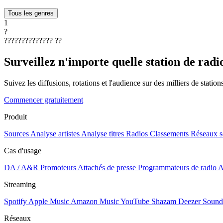
Tous les genres
1
?
??????????????
??
Surveillez n'importe quelle station de radi
Suivez les diffusions, rotations et l'audience sur des milliers de statio
Commencer gratuitement
Produit
Sources
Analyse artistes
Analyse titres
Radios
Classements
Réseaux s
Cas d'usage
DA / A&R
Promoteurs
Attachés de presse
Programmateurs de radio
A
Streaming
Spotify
Apple Music
Amazon Music
YouTube
Shazam
Deezer
Sound
Réseaux