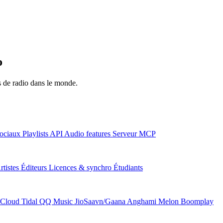
o
ns de radio dans le monde.
ociaux
Playlists
API
Audio features
Serveur MCP
rtistes
Éditeurs
Licences & synchro
Étudiants
Cloud
Tidal
QQ Music
JioSaavn/Gaana
Anghami
Melon
Boomplay