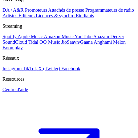
DA / A&R
Promoteurs
Attachés de presse
Programmateurs de radio
Artistes
Éditeurs
Licences & synchro
Étudiants
Streaming
Spotify
Apple Music
Amazon Music
YouTube
Shazam
Deezer
SoundCloud
Tidal
QQ Music
JioSaavn/Gaana
Anghami
Melon
Boomplay
Réseaux
Instagram
TikTok
X (Twitter)
Facebook
Ressources
Centre d'aide