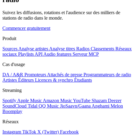
Suivez les diffusions, rotations et l'audience sur des milliers de
stations de radio dans le monde.
Commencer gratuitement
Produit
Sources
Analyse artistes
Analyse titres
Radios
Classements
Réseaux
sociaux
Playlists
API
Audio features
Serveur MCP
Cas d'usage
DA / A&R
Promoteurs
Attachés de presse
Programmateurs de radio
Artistes
Éditeurs
Licences & synchro
Étudiants
Streaming
Spotify
Apple Music
Amazon Music
YouTube
Shazam
Deezer
SoundCloud
Tidal
QQ Music
JioSaavn/Gaana
Anghami
Melon
Boomplay
Réseaux
Instagram
TikTok
X (Twitter)
Facebook