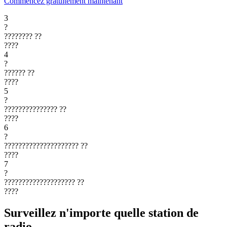
Commencez gratuitement maintenant
3
?
????????
??
????
4
?
??????
??
????
5
?
???????????????
??
????
6
?
?????????????????????
??
????
7
?
????????????????????
??
????
Surveillez n'importe quelle station de
radio