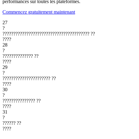
performances sur toutes les plateformes.
Commencez gratuitement maintenant
27
?
????????????????????????????????????????
??
????
28
?
??????????????
??
????
29
?
??????????????????????
??
????
30
?
???????????????
??
????
31
?
??????
??
????