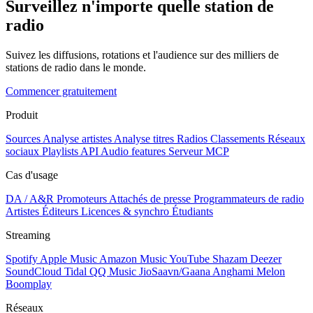
Surveillez n'importe quelle station de
radio
Suivez les diffusions, rotations et l'audience sur des milliers de
stations de radio dans le monde.
Commencer gratuitement
Produit
Sources
Analyse artistes
Analyse titres
Radios
Classements
Réseaux
sociaux
Playlists
API
Audio features
Serveur MCP
Cas d'usage
DA / A&R
Promoteurs
Attachés de presse
Programmateurs de radio
Artistes
Éditeurs
Licences & synchro
Étudiants
Streaming
Spotify
Apple Music
Amazon Music
YouTube
Shazam
Deezer
SoundCloud
Tidal
QQ Music
JioSaavn/Gaana
Anghami
Melon
Boomplay
Réseaux