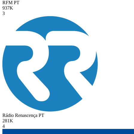
RFM
PT
937K
3
Rádio Renascença
PT
281K
4