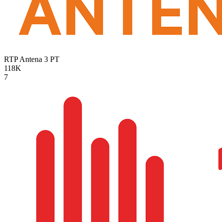
RTP Antena 3
PT
118K
7