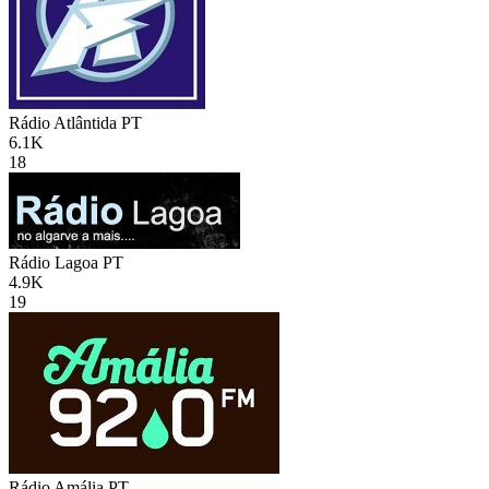
Rádio Atlântida
PT
6.1K
18
Rádio Lagoa
PT
4.9K
19
Rádio Amália
PT