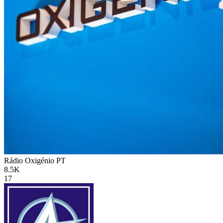
Rádio Oxigénio
PT
8.5K
17