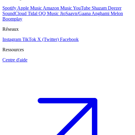
Spotify
Apple Music
Amazon Music
YouTube
Shazam
Deezer
SoundCloud
Tidal
QQ Music
JioSaavn/Gaana
Anghami
Melon
Boomplay
Réseaux
Instagram
TikTok
X (Twitter)
Facebook
Ressources
Centre d'aide