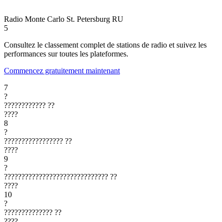
Radio Monte Carlo St. Petersburg
RU
5
Consultez le classement complet de stations de radio et suivez les
performances sur toutes les plateformes.
Commencez gratuitement maintenant
7
?
????????????
??
????
8
?
?????????????????
??
????
9
?
??????????????????????????????
??
????
10
?
??????????????
??
????