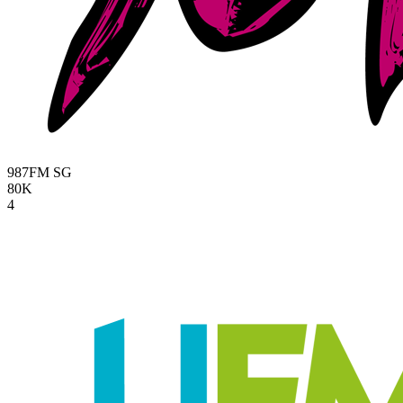
987FM
SG
80K
4