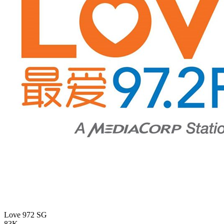
Love 972
SG
83K