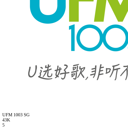
UFM 1003
SG
43K
5