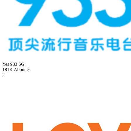
Yes 933
SG
181K
Abonnés
2