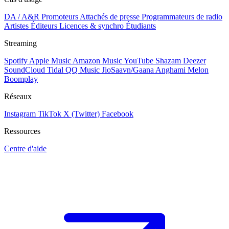
DA / A&R
Promoteurs
Attachés de presse
Programmateurs de radio
Artistes
Éditeurs
Licences & synchro
Étudiants
Streaming
Spotify
Apple Music
Amazon Music
YouTube
Shazam
Deezer
SoundCloud
Tidal
QQ Music
JioSaavn/Gaana
Anghami
Melon
Boomplay
Réseaux
Instagram
TikTok
X (Twitter)
Facebook
Ressources
Centre d'aide