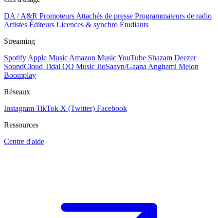
DA / A&R
Promoteurs
Attachés de presse
Programmateurs de radio
Artistes
Éditeurs
Licences & synchro
Étudiants
Streaming
Spotify
Apple Music
Amazon Music
YouTube
Shazam
Deezer
SoundCloud
Tidal
QQ Music
JioSaavn/Gaana
Anghami
Melon
Boomplay
Réseaux
Instagram
TikTok
X (Twitter)
Facebook
Ressources
Centre d'aide