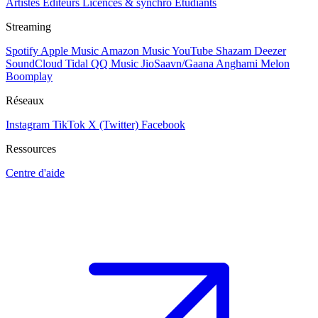
Artistes
Éditeurs
Licences & synchro
Étudiants
Streaming
Spotify
Apple Music
Amazon Music
YouTube
Shazam
Deezer
SoundCloud
Tidal
QQ Music
JioSaavn/Gaana
Anghami
Melon
Boomplay
Réseaux
Instagram
TikTok
X (Twitter)
Facebook
Ressources
Centre d'aide