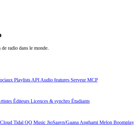
o
ns de radio dans le monde.
ociaux
Playlists
API
Audio features
Serveur MCP
rtistes
Éditeurs
Licences & synchro
Étudiants
Cloud
Tidal
QQ Music
JioSaavn/Gaana
Anghami
Melon
Boomplay