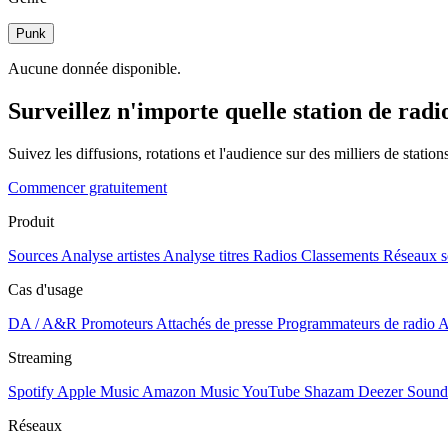
Punk
Aucune donnée disponible.
Surveillez n'importe quelle station de radi
Suivez les diffusions, rotations et l'audience sur des milliers de statio
Commencer gratuitement
Produit
Sources
Analyse artistes
Analyse titres
Radios
Classements
Réseaux s
Cas d'usage
DA / A&R
Promoteurs
Attachés de presse
Programmateurs de radio
A
Streaming
Spotify
Apple Music
Amazon Music
YouTube
Shazam
Deezer
Sound
Réseaux