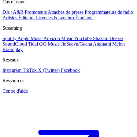
Cas d'usage
DA / A&R
Promoteurs
Attachés de presse
Programmateurs de radio
Artistes
Éditeurs
Licences & synchro
Étudiants
Streaming
Spotify
Apple Music
Amazon Music
YouTube
Shazam
Deezer
SoundCloud
Tidal
QQ Music
JioSaavn/Gaana
Anghami
Melon
Boomplay
Réseaux
Instagram
TikTok
X (Twitter)
Facebook
Ressources
Centre d'aide