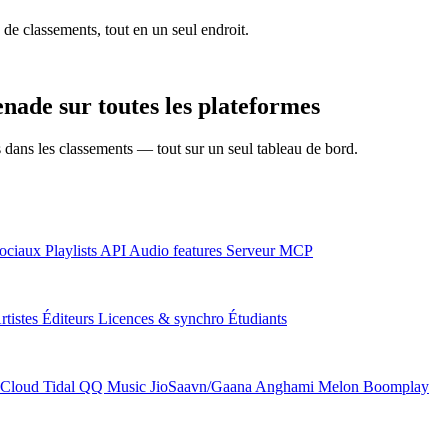
 de classements, tout en un seul endroit.
ade sur toutes les plateformes
ns dans les classements — tout sur un seul tableau de bord.
ociaux
Playlists
API
Audio features
Serveur MCP
rtistes
Éditeurs
Licences & synchro
Étudiants
Cloud
Tidal
QQ Music
JioSaavn/Gaana
Anghami
Melon
Boomplay