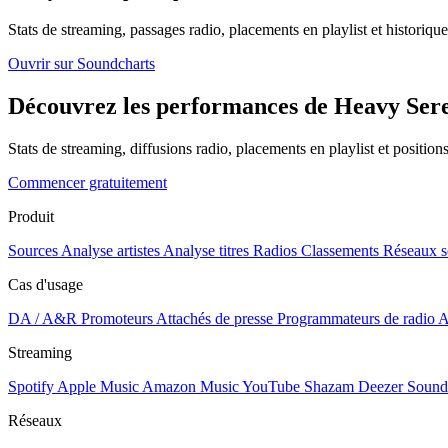
Stats de streaming, passages radio, placements en playlist et historique
Ouvrir sur Soundcharts
Découvrez les performances de Heavy Seren
Stats de streaming, diffusions radio, placements en playlist et positio
Commencer gratuitement
Produit
Sources
Analyse artistes
Analyse titres
Radios
Classements
Réseaux s
Cas d'usage
DA / A&R
Promoteurs
Attachés de presse
Programmateurs de radio
A
Streaming
Spotify
Apple Music
Amazon Music
YouTube
Shazam
Deezer
Sound
Réseaux