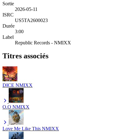
Sortie
2026-05-11
ISRC
US5TA2600023
Durée
3:00
Label
Republic Records - NMIXX
Titres associés
DICE
NMIXX
O.O
NMIXX
Love Me Like This
NMIXX