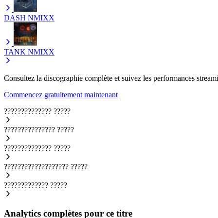
DASH
NMIXX
TANK
NMIXX
Consultez la discographie complète et suivez les performances streami
Commencez gratuitement maintenant
??????????????
?????
???????????????
?????
??????????????
?????
???????????????????
?????
?????????????
?????
Analytics complètes pour ce titre