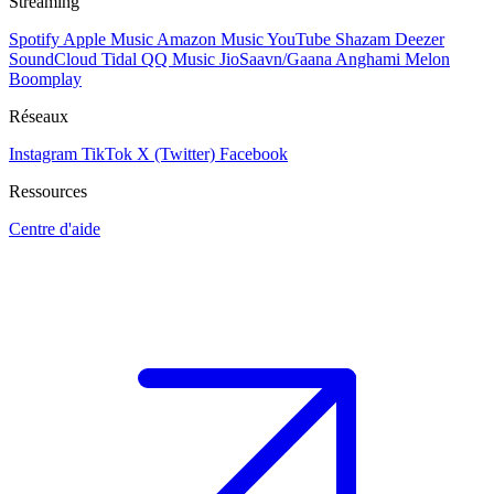
Streaming
Spotify
Apple Music
Amazon Music
YouTube
Shazam
Deezer
SoundCloud
Tidal
QQ Music
JioSaavn/Gaana
Anghami
Melon
Boomplay
Réseaux
Instagram
TikTok
X (Twitter)
Facebook
Ressources
Centre d'aide