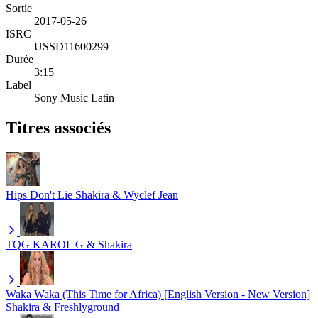
Sortie
2017-05-26
ISRC
USSD11600299
Durée
3:15
Label
Sony Music Latin
Titres associés
Hips Don't Lie
Shakira & Wyclef Jean
TQG
KAROL G & Shakira
Waka Waka (This Time for Africa) [English Version - New Version]
Shakira & Freshlyground