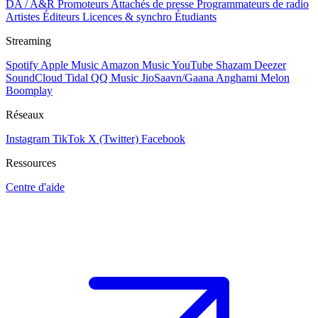
DA / A&R
Promoteurs
Attachés de presse
Programmateurs de radio
Artistes
Éditeurs
Licences & synchro
Étudiants
Streaming
Spotify
Apple Music
Amazon Music
YouTube
Shazam
Deezer
SoundCloud
Tidal
QQ Music
JioSaavn/Gaana
Anghami
Melon
Boomplay
Réseaux
Instagram
TikTok
X (Twitter)
Facebook
Ressources
Centre d'aide