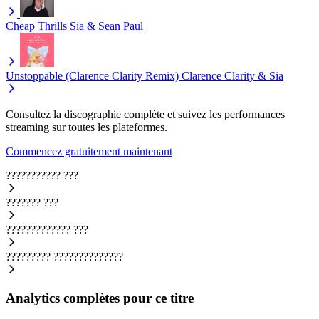
Cheap Thrills
Sia & Sean Paul
Unstoppable (Clarence Clarity Remix)
Clarence Clarity & Sia
Consultez la discographie complète et suivez les performances
streaming sur toutes les plateformes.
Commencez gratuitement maintenant
???????????
???
???????
???
?????????????
???
?????????
??????????????
Analytics complètes pour ce titre