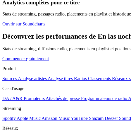
Analytics complètes pour ce titre
Stats de streaming, passages radio, placements en playlist et historique
Ouvrir sur Soundcharts
Découvrez les performances de En las noche
Stats de streaming, diffusions radio, placements en playlist et positio
Commencer gratuitement
Produit
Sources
Analyse artistes
Analyse titres
Radios
Classements
Réseaux s
Cas d'usage
DA / A&R
Promoteurs
Attachés de presse
Programmateurs de radio
A
Streaming
Spotify
Apple Music
Amazon Music
YouTube
Shazam
Deezer
Sound
Réseaux