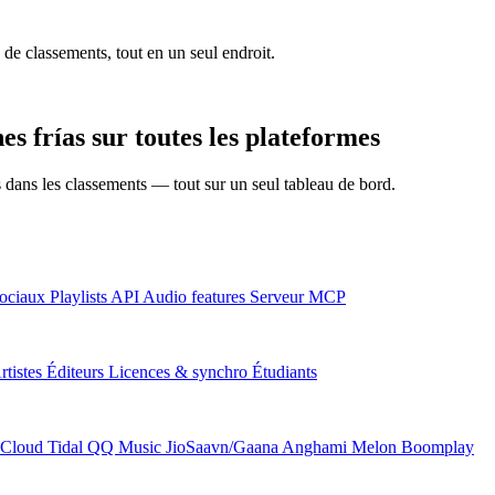
 de classements, tout en un seul endroit.
s frías sur toutes les plateformes
ns dans les classements — tout sur un seul tableau de bord.
ociaux
Playlists
API
Audio features
Serveur MCP
rtistes
Éditeurs
Licences & synchro
Étudiants
Cloud
Tidal
QQ Music
JioSaavn/Gaana
Anghami
Melon
Boomplay