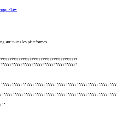
engo Flow
ng sur toutes les plateformes.
???????????????????????????????????????????
???????????????????????????????????????????
???????????????
?????????????????????????????????????????????????
????????????????????????????????????????????????????????????????
???