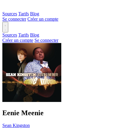
Sources
Tarifs
Blog
Se connecter
Créer un compte
Sources
Tarifs
Blog
Créer un compte
Se connecter
Eenie Meenie
Sean Kingston