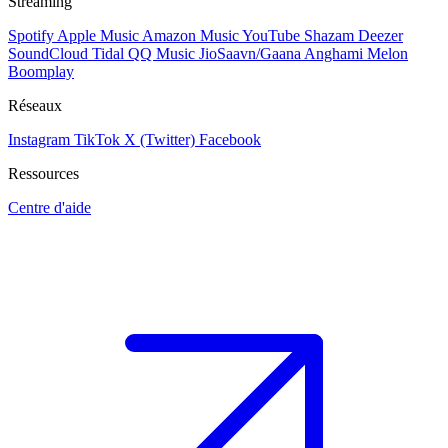
Streaming
Spotify
Apple Music
Amazon Music
YouTube
Shazam
Deezer
SoundCloud
Tidal
QQ Music
JioSaavn/Gaana
Anghami
Melon
Boomplay
Réseaux
Instagram
TikTok
X (Twitter)
Facebook
Ressources
Centre d'aide