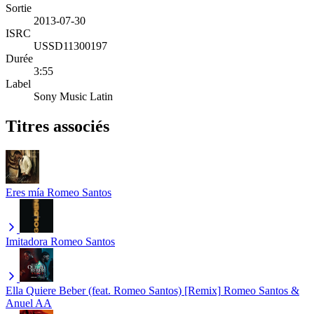
Sortie
2013-07-30
ISRC
USSD11300197
Durée
3:55
Label
Sony Music Latin
Titres associés
Eres mía
Romeo Santos
Imitadora
Romeo Santos
Ella Quiere Beber (feat. Romeo Santos) [Remix]
Romeo Santos &
Anuel AA