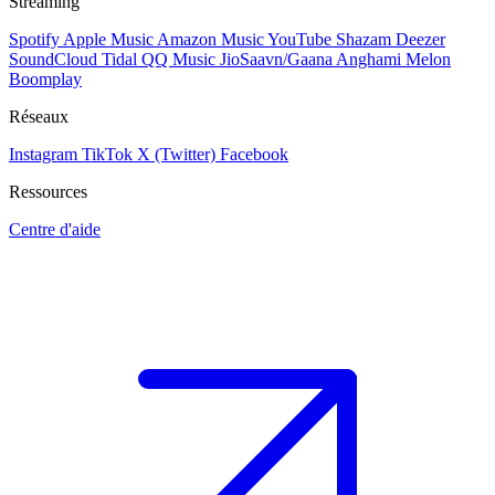
Streaming
Spotify
Apple Music
Amazon Music
YouTube
Shazam
Deezer
SoundCloud
Tidal
QQ Music
JioSaavn/Gaana
Anghami
Melon
Boomplay
Réseaux
Instagram
TikTok
X (Twitter)
Facebook
Ressources
Centre d'aide