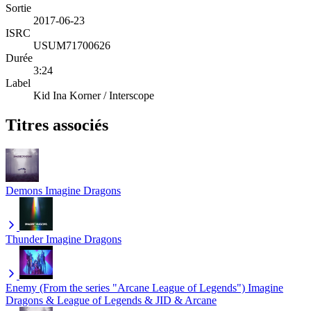
Sortie
2017-06-23
ISRC
USUM71700626
Durée
3:24
Label
Kid Ina Korner / Interscope
Titres associés
Demons
Imagine Dragons
Thunder
Imagine Dragons
Enemy (From the series "Arcane League of Legends")
Imagine
Dragons & League of Legends & JID & Arcane