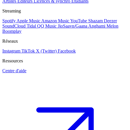
Artistes
Éditeurs
Licences & synchro
Étudiants
Streaming
Spotify
Apple Music
Amazon Music
YouTube
Shazam
Deezer
SoundCloud
Tidal
QQ Music
JioSaavn/Gaana
Anghami
Melon
Boomplay
Réseaux
Instagram
TikTok
X (Twitter)
Facebook
Ressources
Centre d'aide