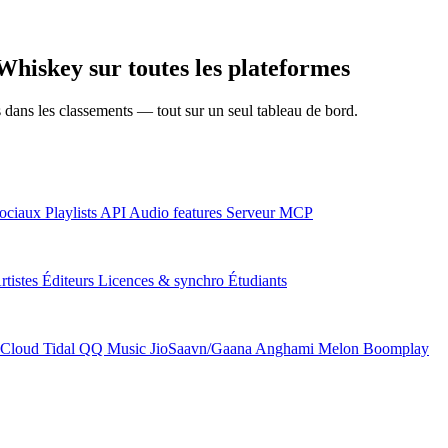
hiskey sur toutes les plateformes
ns dans les classements — tout sur un seul tableau de bord.
ociaux
Playlists
API
Audio features
Serveur MCP
rtistes
Éditeurs
Licences & synchro
Étudiants
Cloud
Tidal
QQ Music
JioSaavn/Gaana
Anghami
Melon
Boomplay