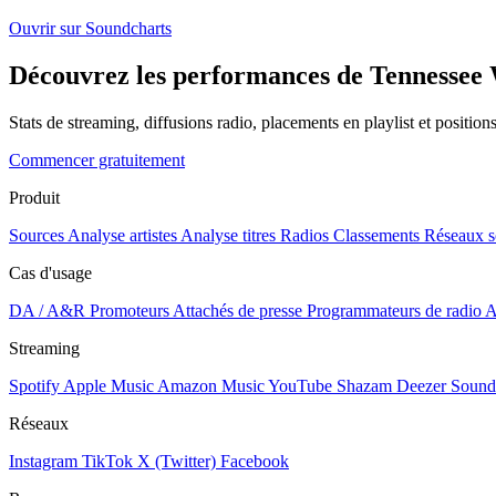
Ouvrir sur Soundcharts
Découvrez les performances de Tennessee W
Stats de streaming, diffusions radio, placements en playlist et positio
Commencer gratuitement
Produit
Sources
Analyse artistes
Analyse titres
Radios
Classements
Réseaux s
Cas d'usage
DA / A&R
Promoteurs
Attachés de presse
Programmateurs de radio
A
Streaming
Spotify
Apple Music
Amazon Music
YouTube
Shazam
Deezer
Sound
Réseaux
Instagram
TikTok
X (Twitter)
Facebook