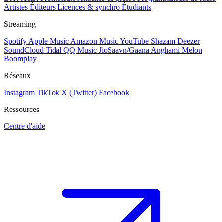
Artistes
Éditeurs
Licences & synchro
Étudiants
Streaming
Spotify
Apple Music
Amazon Music
YouTube
Shazam
Deezer
SoundCloud
Tidal
QQ Music
JioSaavn/Gaana
Anghami
Melon
Boomplay
Réseaux
Instagram
TikTok
X (Twitter)
Facebook
Ressources
Centre d'aide