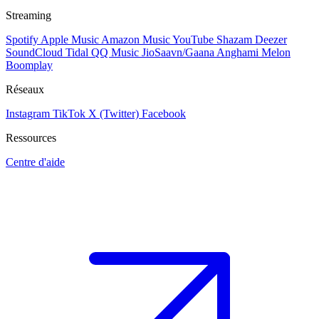
Streaming
Spotify
Apple Music
Amazon Music
YouTube
Shazam
Deezer
SoundCloud
Tidal
QQ Music
JioSaavn/Gaana
Anghami
Melon
Boomplay
Réseaux
Instagram
TikTok
X (Twitter)
Facebook
Ressources
Centre d'aide