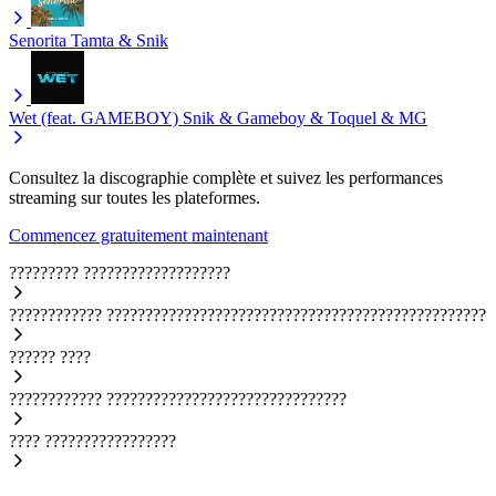
Senorita
Tamta & Snik
Wet (feat. GAMEBOY)
Snik & Gameboy & Toquel & MG
Consultez la discographie complète et suivez les performances
streaming sur toutes les plateformes.
Commencez gratuitement maintenant
?????????
???????????????????
????????????
?????????????????????????????????????????????????
??????
????
????????????
???????????????????????????????
????
?????????????????