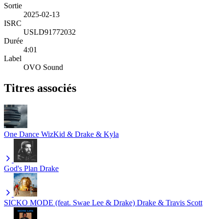
Sortie
2025-02-13
ISRC
USLD91772032
Durée
4:01
Label
OVO Sound
Titres associés
One Dance
WizKid & Drake & Kyla
God's Plan
Drake
SICKO MODE (feat. Swae Lee & Drake)
Drake & Travis Scott