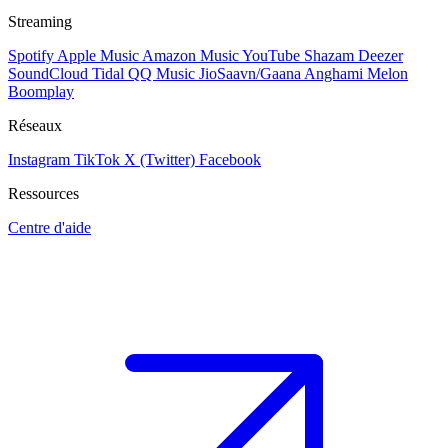
Streaming
Spotify
Apple Music
Amazon Music
YouTube
Shazam
Deezer
SoundCloud
Tidal
QQ Music
JioSaavn/Gaana
Anghami
Melon
Boomplay
Réseaux
Instagram
TikTok
X (Twitter)
Facebook
Ressources
Centre d'aide