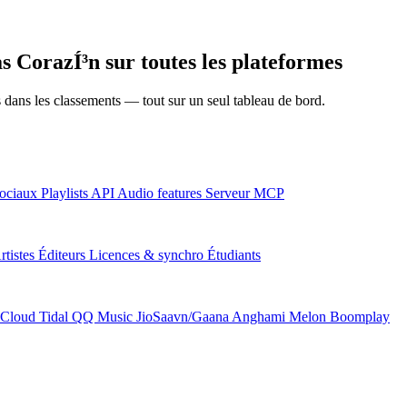
 CorazÍ³n sur toutes les plateformes
ns dans les classements — tout sur un seul tableau de bord.
ociaux
Playlists
API
Audio features
Serveur MCP
rtistes
Éditeurs
Licences & synchro
Étudiants
Cloud
Tidal
QQ Music
JioSaavn/Gaana
Anghami
Melon
Boomplay