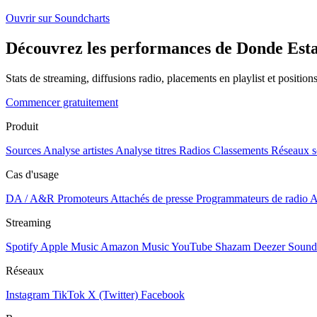
Ouvrir sur Soundcharts
Découvrez les performances de Donde Estas
Stats de streaming, diffusions radio, placements en playlist et positio
Commencer gratuitement
Produit
Sources
Analyse artistes
Analyse titres
Radios
Classements
Réseaux s
Cas d'usage
DA / A&R
Promoteurs
Attachés de presse
Programmateurs de radio
A
Streaming
Spotify
Apple Music
Amazon Music
YouTube
Shazam
Deezer
Sound
Réseaux
Instagram
TikTok
X (Twitter)
Facebook