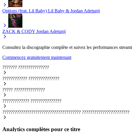
Options (feat. Lil Baby)
Lil Baby & Jordan Adetunji
ZACK & CODY
Jordan Adetunji
Consultez la discographie complète et suivez les performances streami
Commencez gratuitement maintenant
???????
???????????????
????????????
???????????????
?????
???????????????
?????????????
???????????????
??????????????????????????????????????
???????????????????????
Analytics complètes pour ce titre