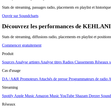
Stats de streaming, passages radio, placements en playlist et historique
Ouvrir sur Soundcharts
Découvrez les performances de KEHLANI (R
Stats de streaming, diffusions radio, placements en playlist et positio
Commencer gratuitement
Produit
Sources
Analyse artistes
Analyse titres
Radios
Classements
Réseaux s
Cas d'usage
DA / A&R
Promoteurs
Attachés de presse
Programmateurs de radio
A
Streaming
Spotify
Apple Music
Amazon Music
YouTube
Shazam
Deezer
Sound
Réseaux