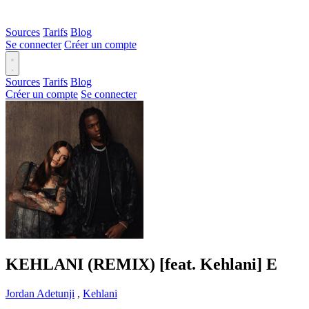
Sources
Tarifs
Blog
Se connecter
Créer un compte
Sources
Tarifs
Blog
Créer un compte
Se connecter
KEHLANI (REMIX) [feat. Kehlani]
E
Jordan Adetunji
,
Kehlani