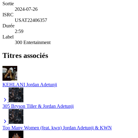
Sortie
2024-07-26
ISRC
USAT22406357
Durée
2:59
Label
300 Entertainment
Titres associés
KEHLANI
Jordan Adetunji
305
Bryson Tiller & Jordan Adetunji
Too Many Women (feat. kwn)
Jordan Adetunji & KWN