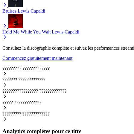
Bruises
Lewis Capaldi
Hold Me While You Wait
Lewis Capaldi
Consultez la discographie complète et suivez les performances streami
Commencez gratuitement maintenant
?????????
?????????????
???????
?????????????
?????????????????
?????????????
?????
?????????????
?????????
?????????????
Analytics complètes pour ce titre