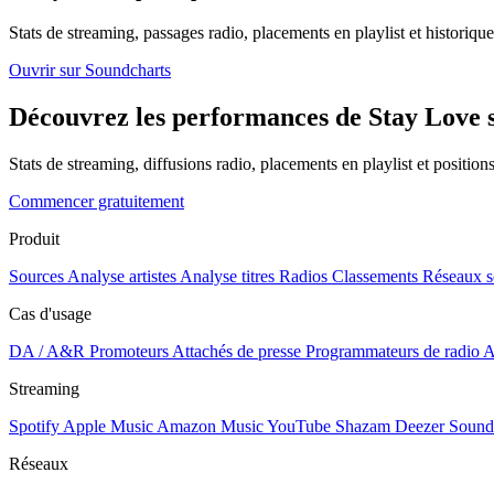
Stats de streaming, passages radio, placements en playlist et historique
Ouvrir sur Soundcharts
Découvrez les performances de Stay Love s
Stats de streaming, diffusions radio, placements en playlist et positio
Commencer gratuitement
Produit
Sources
Analyse artistes
Analyse titres
Radios
Classements
Réseaux s
Cas d'usage
DA / A&R
Promoteurs
Attachés de presse
Programmateurs de radio
A
Streaming
Spotify
Apple Music
Amazon Music
YouTube
Shazam
Deezer
Sound
Réseaux