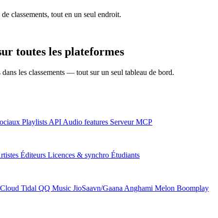
 de classements, tout en un seul endroit.
ur toutes les plateformes
ns dans les classements — tout sur un seul tableau de bord.
ociaux
Playlists
API
Audio features
Serveur MCP
rtistes
Éditeurs
Licences & synchro
Étudiants
Cloud
Tidal
QQ Music
JioSaavn/Gaana
Anghami
Melon
Boomplay