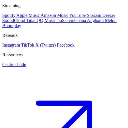
Streaming
Spotify
Apple Music
Amazon Music
YouTube
Shazam
Deezer
SoundCloud
Tidal
QQ Music
JioSaavn/Gaana
Anghami
Melon
Boomplay
Réseaux
Instagram
TikTok
X (Twitter)
Facebook
Ressources
Centre d'aide