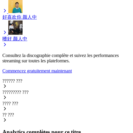
好喜欢你
颜人中
嗜好
颜人中
Consultez la discographie complète et suivez les performances
streaming sur toutes les plateformes.
Commencez gratuitement maintenant
??????
???
?????????
???
????
???
??
???
Analytics complètes pour ce titre