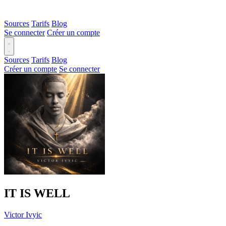
Sources
Tarifs
Blog
Se connecter
Créer un compte
Sources
Tarifs
Blog
Créer un compte
Se connecter
IT IS WELL
Victor Ivyic