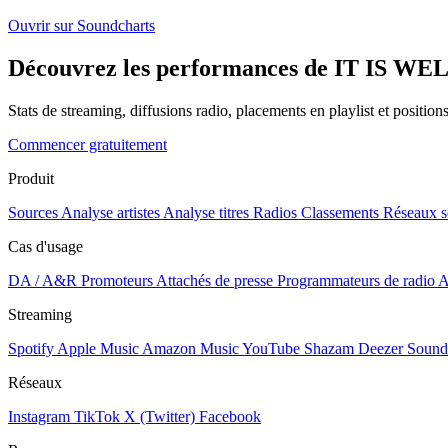
Ouvrir sur Soundcharts
Découvrez les performances de IT IS WELL
Stats de streaming, diffusions radio, placements en playlist et positio
Commencer gratuitement
Produit
Sources
Analyse artistes
Analyse titres
Radios
Classements
Réseaux s
Cas d'usage
DA / A&R
Promoteurs
Attachés de presse
Programmateurs de radio
A
Streaming
Spotify
Apple Music
Amazon Music
YouTube
Shazam
Deezer
Sound
Réseaux
Instagram
TikTok
X (Twitter)
Facebook