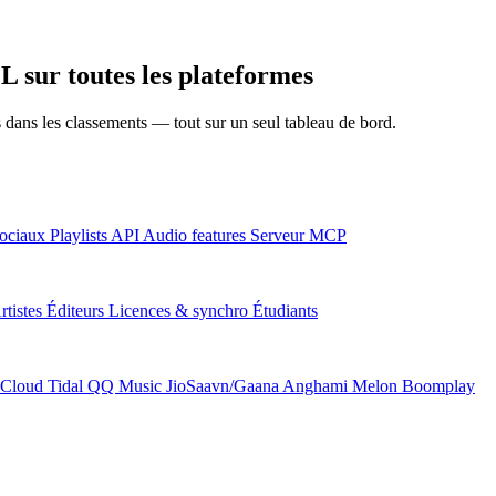
 sur toutes les plateformes
ns dans les classements — tout sur un seul tableau de bord.
ociaux
Playlists
API
Audio features
Serveur MCP
rtistes
Éditeurs
Licences & synchro
Étudiants
Cloud
Tidal
QQ Music
JioSaavn/Gaana
Anghami
Melon
Boomplay