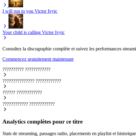
I will run to you
Victor Ivyic
Your child is calling
Victor Ivyic
Consultez la discographie complète et suivez les performances streami
Commencez gratuitement maintenant
??????????
????????????
???????????????
????????????
??????
????????????
????????????
????????????
Analytics complètes pour ce titre
Stats de streaming, passages radio, placements en playlist et historique