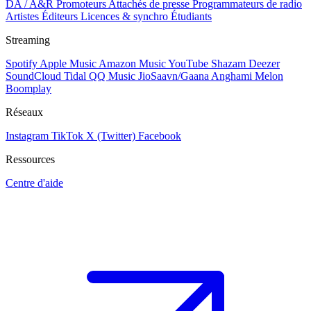
DA / A&R
Promoteurs
Attachés de presse
Programmateurs de radio
Artistes
Éditeurs
Licences & synchro
Étudiants
Streaming
Spotify
Apple Music
Amazon Music
YouTube
Shazam
Deezer
SoundCloud
Tidal
QQ Music
JioSaavn/Gaana
Anghami
Melon
Boomplay
Réseaux
Instagram
TikTok
X (Twitter)
Facebook
Ressources
Centre d'aide