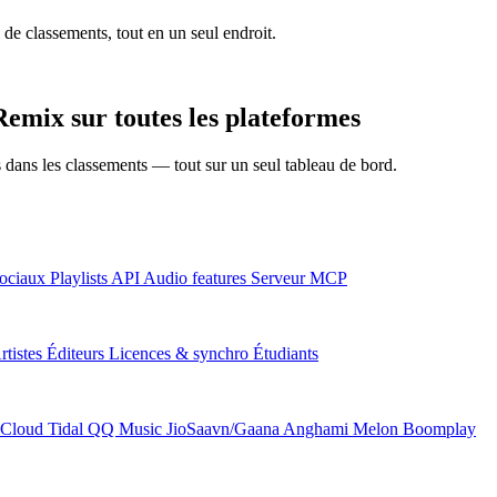
 de classements, tout en un seul endroit.
emix sur toutes les plateformes
ns dans les classements — tout sur un seul tableau de bord.
ociaux
Playlists
API
Audio features
Serveur MCP
rtistes
Éditeurs
Licences & synchro
Étudiants
Cloud
Tidal
QQ Music
JioSaavn/Gaana
Anghami
Melon
Boomplay