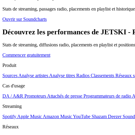
Stats de streaming, passages radio, placements en playlist et historique
Ouvrir sur Soundcharts
Découvrez les performances de JETSKI - R
Stats de streaming, diffusions radio, placements en playlist et positio
Commencer gratuitement
Produit
Sources
Analyse artistes
Analyse titres
Radios
Classements
Réseaux s
Cas d'usage
DA / A&R
Promoteurs
Attachés de presse
Programmateurs de radio
A
Streaming
Spotify
Apple Music
Amazon Music
YouTube
Shazam
Deezer
Sound
Réseaux